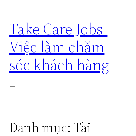
Chuyển
đến
Take Care Jobs-
phần
nội
Việc làm chăm
dung
sóc khách hàng
Danh mục:
Tài