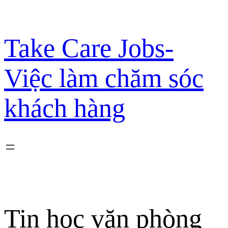
Chuyển
đến
phần
Take Care Jobs-
nội
dung
Việc làm chăm sóc
khách hàng
Tin học văn phòng