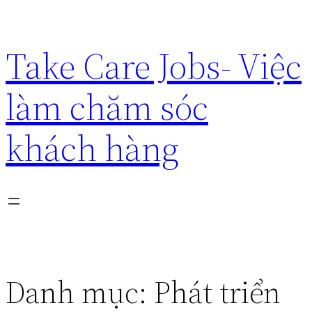
Chuyển
đến
Take Care Jobs- Việc
phần
nội
làm chăm sóc
dung
khách hàng
Danh mục:
Phát triển