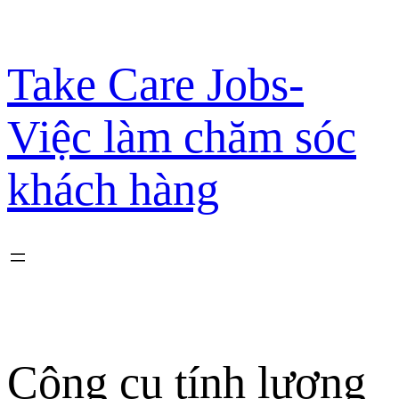
Chuyển
đến
phần
Take Care Jobs-
nội
dung
Việc làm chăm sóc
khách hàng
Công cụ tính lương